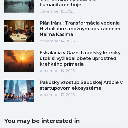
humanitárne boje
december 15, 2025
Plán Iránu: Transformácia vedenia
Hizballáhu s možným odstránením
Naíma Kásima
december 14, 2025
Eskalácia v Gaze: Izraelský letecký
útok si vyžiadal obete uprostred
krehkého prímeria
december 14, 2025
Rakúsky vzostup Saudskej Arábie v
startupovom ekosystéme
december 13, 2025
You may be interested in