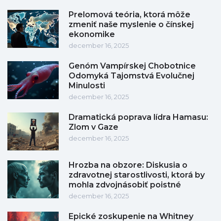
Prelomová teória, ktorá môže
zmeniť naše myslenie o čínskej
ekonomike
december 16, 2025
Genóm Vampírskej Chobotnice
Odomyká Tajomstvá Evolučnej
Minulosti
december 16, 2025
Dramatická poprava lídra Hamasu:
Zlom v Gaze
december 16, 2025
Hrozba na obzore: Diskusia o
zdravotnej starostlivosti, ktorá by
mohla zdvojnásobiť poistné
december 16, 2025
Epické zoskupenie na Whitney