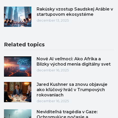
Rakúsky vzostup Saudskej Arábie v
startupovom ekosystéme
december 13, 2025
Related topics
Nové AI veľmoci: Ako Afrika a
Blízky východ menia digitálny svet
december 16, 2025
Jared Kushner sa znovu objavuje
ako kľúčový hráč v Trumpových
rokovaniach
december 16, 2025
Neviditeľná tragédia v Gaze:
Ochromujúce počasie a