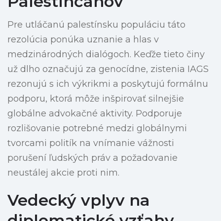
Palestínčanov
Pre utláčanú palestínsku populáciu táto
rezolúcia ponúka uznanie a hlas v
medzinárodných dialógoch. Keďže tieto činy
už dlho označujú za genocídne, zistenia IAGS
rezonujú s ich výkrikmi a poskytujú formálnu
podporu, ktorá môže inšpirovať silnejšie
globálne advokačné aktivity. Podporuje
rozlišovanie potrebné medzi globálnymi
tvorcami politík na vnímanie vážnosti
porušení ľudských práv a požadovanie
neustálej akcie proti nim.
Vedecký vplyv na
diplomatické vzťahy