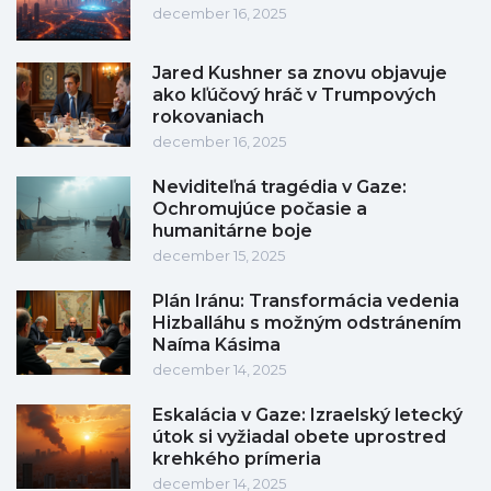
december 16, 2025
Jared Kushner sa znovu objavuje
ako kľúčový hráč v Trumpových
rokovaniach
december 16, 2025
Neviditeľná tragédia v Gaze:
Ochromujúce počasie a
humanitárne boje
december 15, 2025
Plán Iránu: Transformácia vedenia
Hizballáhu s možným odstránením
Naíma Kásima
december 14, 2025
Eskalácia v Gaze: Izraelský letecký
útok si vyžiadal obete uprostred
krehkého prímeria
december 14, 2025