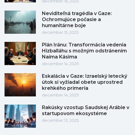
december 16, 2025
Neviditeľná tragédia v Gaze:
Ochromujúce počasie a
humanitárne boje
december 15, 2025
Plán Iránu: Transformácia vedenia
Hizballáhu s možným odstránením
Naíma Kásima
december 14, 2025
Eskalácia v Gaze: Izraelský letecký
útok si vyžiadal obete uprostred
krehkého prímeria
december 14, 2025
Rakúsky vzostup Saudskej Arábie v
startupovom ekosystéme
december 13, 2025