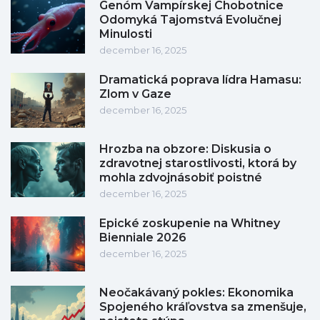
Genóm Vampírskej Chobotnice
Odomyká Tajomstvá Evolučnej
Minulosti
december 16, 2025
Dramatická poprava lídra Hamasu:
Zlom v Gaze
december 16, 2025
Hrozba na obzore: Diskusia o
zdravotnej starostlivosti, ktorá by
mohla zdvojnásobiť poistné
december 16, 2025
Epické zoskupenie na Whitney
Bienniale 2026
december 16, 2025
Neočakávaný pokles: Ekonomika
Spojeného kráľovstva sa zmenšuje,