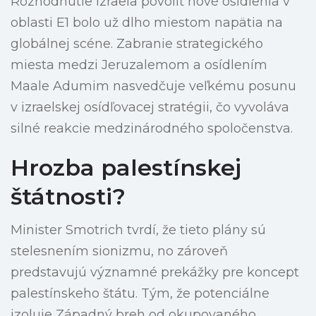
Rozhodnutie Izraela povoliť nové osídlenia v
oblasti E1 bolo už dlho miestom napätia na
globálnej scéne. Zabranie strategického
miesta medzi Jeruzalemom a osídlením
Maale Adumim nasvedčuje veľkému posunu
v izraelskej osídľovacej stratégii, čo vyvoláva
silné reakcie medzinárodného spoločenstva.
Hrozba palestínskej
štátnosti?
Minister Smotrich tvrdí, že tieto plány sú
stelesnením sionizmu, no zároveň
predstavujú významné prekážky pre koncept
palestínskeho štátu. Tým, že potenciálne
izoluje Západný breh od okupovaného