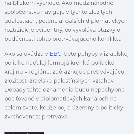
na Blízkom východe. Ako medzinárodné
spoločenstvo naviguje v týchto zložitých
udalostiach, potenciál ďalších diplomatických
roztržiek je evidentný, čo vyvoláva otázky o
budúcnosti tohto pretrvávajúceho konfliktu.
Ako sa uvádza v
BBC
, tieto pohyby v izraelskej
politike naďalej formujú krehkú politickú
krajinu v regióne, zdôrazňujúc pretrvávajúcu
zložitosť izraelsko-palestínskych vzťahov.
Dopady tohto oznámenia budú nepochybne
pociťované v diplomatických kanáloch na
celom svete, keďže boj o územný a politický
zvrchovanosť pretrváva.