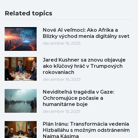
Related topics
Nové AI veľmoci: Ako Afrika a
Blízky východ menia digitálny svet
december 16, 2025
Jared Kushner sa znovu objavuje
ako kľúčový hráč v Trumpových
rokovaniach
december 16, 2025
Neviditeľná tragédia v Gaze:
Ochromujúce počasie a
humanitárne boje
december 15, 2025
Plán Iránu: Transformácia vedenia
Hizballáhu s možným odstránením
Naíma Kásima