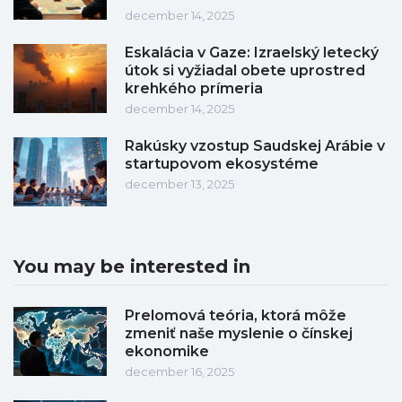
december 14, 2025
Eskalácia v Gaze: Izraelský letecký
útok si vyžiadal obete uprostred
krehkého prímeria
december 14, 2025
Rakúsky vzostup Saudskej Arábie v
startupovom ekosystéme
december 13, 2025
You may be interested in
Prelomová teória, ktorá môže
zmeniť naše myslenie o čínskej
ekonomike
december 16, 2025