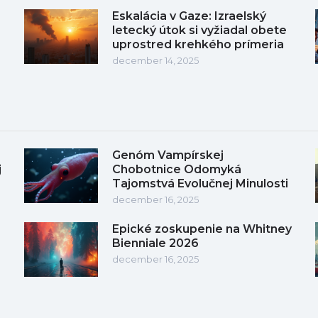
Eskalácia v Gaze: Izraelský
letecký útok si vyžiadal obete
uprostred krehkého prímeria
december 14, 2025
Genóm Vampírskej
j
Chobotnice Odomyká
Tajomstvá Evolučnej Minulosti
december 16, 2025
Epické zoskupenie na Whitney
Bienniale 2026
december 16, 2025