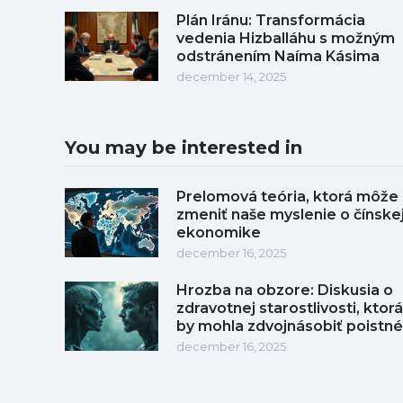
Plán Iránu: Transformácia
vedenia Hizballáhu s možným
odstránením Naíma Kásima
december 14, 2025
You may be interested in
Prelomová teória, ktorá môže
zmeniť naše myslenie o čínske
ekonomike
december 16, 2025
Hrozba na obzore: Diskusia o
zdravotnej starostlivosti, ktorá
by mohla zdvojnásobiť poistné
december 16, 2025