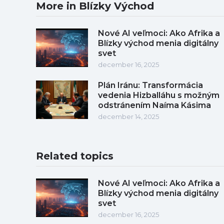
More in Blízky Východ
Nové AI veľmoci: Ako Afrika a
Blízky východ menia digitálny
svet
december 16, 2025
Plán Iránu: Transformácia
vedenia Hizballáhu s možným
odstránením Naíma Kásima
december 14, 2025
Related topics
Nové AI veľmoci: Ako Afrika a
Blízky východ menia digitálny
svet
december 16, 2025