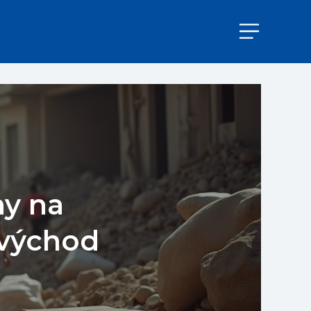
ny na
 východ