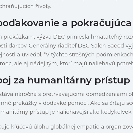
chraňujúcich životy.
oďakovanie a pokračujúca 
 prekážkam, výzva DEC priniesla hmatateľný rozd
sti darcov. Generálny riaditeľ DEC Saleh Saeed vy
ejnosti a uviedol, “V týchto strašných podmienkac
moc, ale aj nádej tým, ktorí majú naliehavú potreb
boj za humanitárny prístup
stáva náročná s pretrvávajúcimi obmedzeniami ok
mné prekážky v dodávke pomoci. Ako sa črtajú sc
anitárny prístup je naliehavejší ako kedykoľvek
rkuje kľúčovú úlohu globálnej empatie a organizo