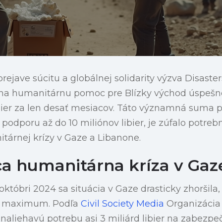
ejave súcitu a globálnej solidarity výzva Disast
a humanitárnu pomoc pre Blízky východ úspešne 
bier za len desať mesiacov. Táto významná suma p
podporu až do 10 miliónov libier, je zúfalo potreb
tárnej krízy v Gaze a Libanone.
a humanitárna kríza v Gaz
któbri 2024 sa situácia v Gaze drasticky zhoršila, 
a maximum. Podľa
Civil Society Media
Organizácia
aliehavú potrebu asi 3 miliárd libier na zabezpeč