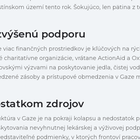
ínskom území tento rok. Šokujúco, len pätina z t
zvýšenú podporu
 viac finančných prostriedkov je kľúčových na rýc
é charitatívne organizácie, vrátane ActionAid a O
vskými výzvami na poskytovanie jedla, čistej vo
dzené zásoby a prístupové obmedzenia v Gaze mal
.
ostatkom zdrojov
uktúra v Gaze je na pokraji kolapsu a nedostatok pa
skytovania nevyhnutnej lekárskej a výživovej pod
dstaviteľné podmienky, v ktorých frontoví pracov