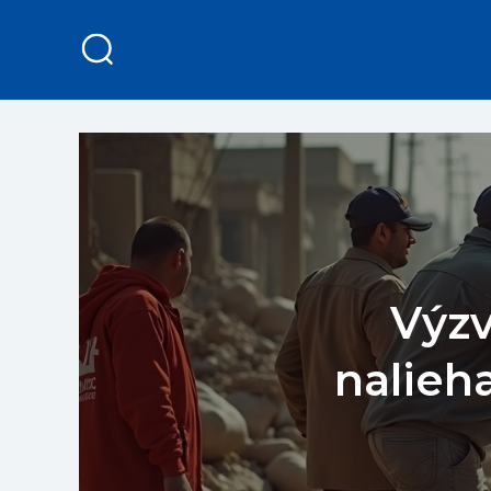
Výzv
nalieh