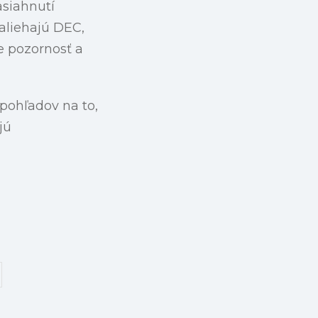
asiahnutí
aliehajú DEC,
je pozornosť a
 pohľadov na to,
jú