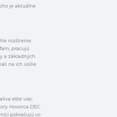
oho je aktuálne
hle rozšírenie
xfam, pracujú
dy a základných
i na ich úsilie
liva ešte viac
pory. Hovorca DEC
níci pokračujú vo