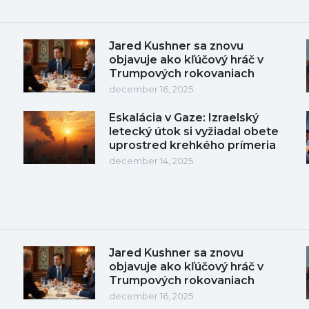
Jared Kushner sa znovu
objavuje ako kľúčový hráč v
Trumpových rokovaniach
december 16, 2025
Eskalácia v Gaze: Izraelský
letecký útok si vyžiadal obete
uprostred krehkého prímeria
december 14, 2025
Jared Kushner sa znovu
objavuje ako kľúčový hráč v
Trumpových rokovaniach
december 16, 2025