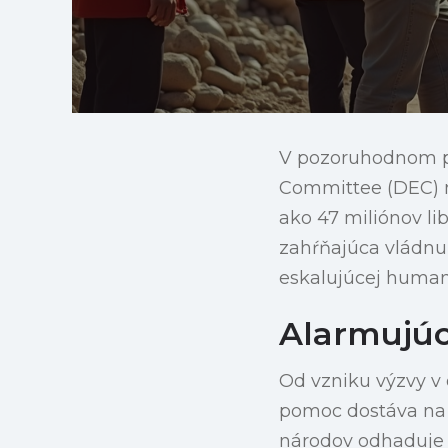
V pozoruhodnom pr
Committee (DEC) n
ako 47 miliónov li
zahŕňajúca vládnu 
eskalujúcej humani
Alarmujúc
Od vzniku výzvy v o
pomoc dostáva n
národov odhaduje n