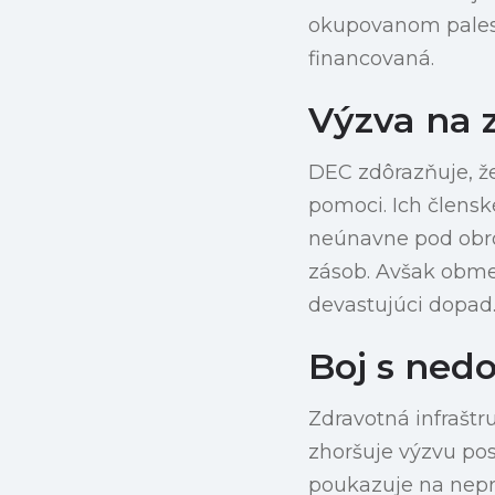
okupovanom palest
financovaná.
Výzva na 
DEC zdôrazňuje, že
pomoci. Ich člensk
neúnavne pod obro
zásob. Avšak obme
devastujúci dopad
Boj s ned
Zdravotná infraštr
zhoršuje výzvu po
poukazuje na nepre