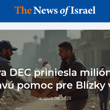
a DEC priniesla milió
avú pomoc pre Blízky
august 08, 2025