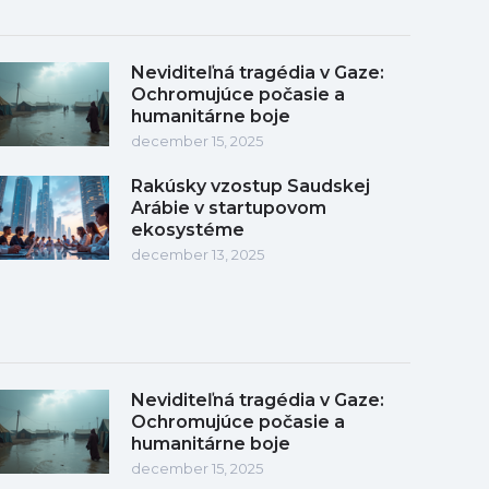
Neviditeľná tragédia v Gaze:
Ochromujúce počasie a
humanitárne boje
december 15, 2025
Rakúsky vzostup Saudskej
Arábie v startupovom
ekosystéme
december 13, 2025
Neviditeľná tragédia v Gaze:
Ochromujúce počasie a
humanitárne boje
december 15, 2025