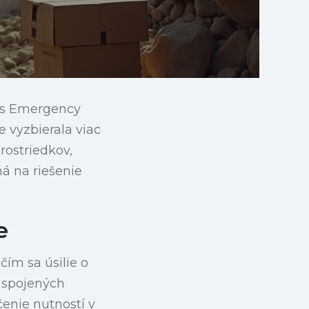
ers Emergency
vyzbierala viac
rostriedkov,
ná na riešenie
e
čím sa úsilie o
 spojených
enie nutností v