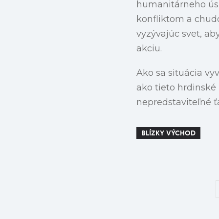
humanitárneho úsil
konfliktom a chudo
vyzývajúc svet, aby
akciu.
Ako sa situácia vyv
ako tieto hrdinské 
nepredstaviteľné ťa
BLÍZKY VÝCHOD