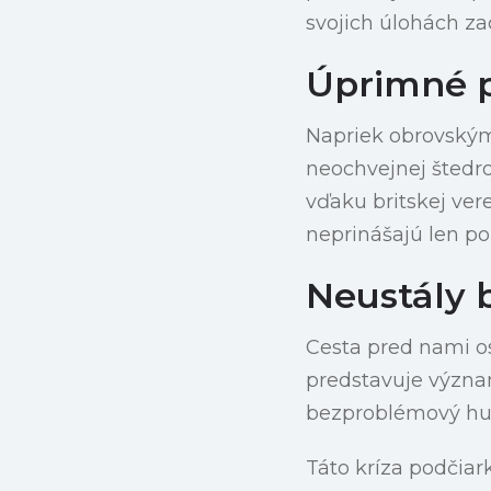
svojich úlohách za
Úprimné p
Napriek obrovským
neochvejnej štedro
vďaku britskej ver
neprinášajú len po
Neustály 
Cesta pred nami o
predstavuje význa
bezproblémový hum
Táto kríza podčia