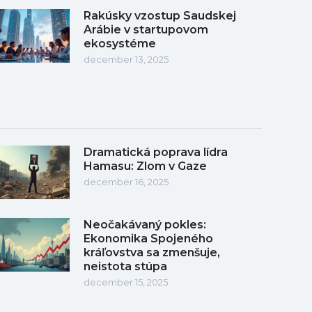
Rakúsky vzostup Saudskej
Arábie v startupovom
ekosystéme
december 13, 2025
Dramatická poprava lídra
Hamasu: Zlom v Gaze
december 16, 2025
Neočakávaný pokles:
Ekonomika Spojeného
kráľovstva sa zmenšuje,
neistota stúpa
december 15, 2025