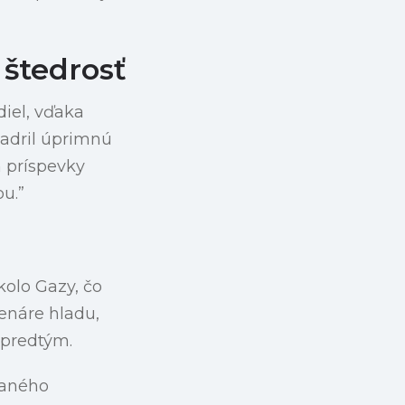
štedrosť
iel, vďaka
jadril úprimnú
h príspevky
u.”
olo Gazy, čo
enáre hladu,
 predtým.
vaného