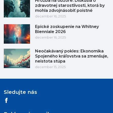
Hrozba na obzore: Diskusia o
zdravotnej starostlivosti, ktorá by
mohla zdvojnásobiť poistné
december 16, 2025
Epické zoskupenie na Whitney
Bienniale 2026
december 16, 2025
Neočakávaný pokles: Ekonomika
Spojeného kráľovstva sa zmenšuje,
neistota stúpa
december 15, 2025
Sledujte nás