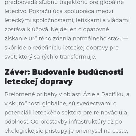
predpovedá sľubnú trajektóriu pre globálne
letectvo. Pokračujúca spolupráca medzi
leteckými spoločnosťami, letiskami a vládami
zostáva kľúčová. Nejde len o opätovné
získanie určitého zdania normálneho stavu—
skôr ide o redefiníciu leteckej dopravy pre
svet, ktorý sa rýchlo transformuje.
Záver: Budovanie budúcnosti
leteckej dopravy
Prelomené príbehy v oblasti Ázie a Pacifiku, a
v skutočnosti globálne, sú svedectvami o
potenciáli leteckého sektora pre reinováciu a
odolnosť. Od prestavby infraštruktúry až po
ekologickejšie prístupy je priemysel na ceste,