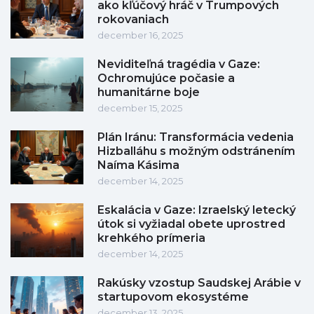
ako kľúčový hráč v Trumpových
rokovaniach
december 16, 2025
Neviditeľná tragédia v Gaze:
Ochromujúce počasie a
humanitárne boje
december 15, 2025
Plán Iránu: Transformácia vedenia
Hizballáhu s možným odstránením
Naíma Kásima
december 14, 2025
Eskalácia v Gaze: Izraelský letecký
útok si vyžiadal obete uprostred
krehkého prímeria
december 14, 2025
Rakúsky vzostup Saudskej Arábie v
startupovom ekosystéme
december 13, 2025