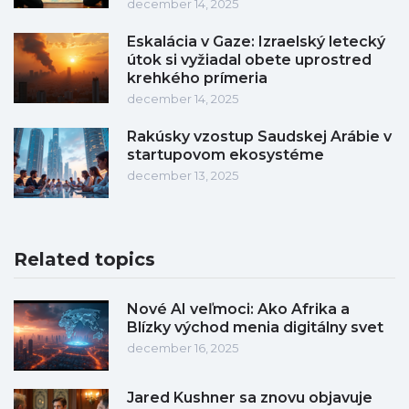
december 14, 2025
Eskalácia v Gaze: Izraelský letecký
útok si vyžiadal obete uprostred
krehkého prímeria
december 14, 2025
Rakúsky vzostup Saudskej Arábie v
startupovom ekosystéme
december 13, 2025
Related topics
Nové AI veľmoci: Ako Afrika a
Blízky východ menia digitálny svet
december 16, 2025
Jared Kushner sa znovu objavuje