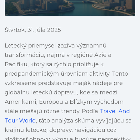
Štvrtok, 31. júla 2025
Letecký priemysel zažíva významnú
transformáciu, najmä v regióne Ázie a
Pacifiku, ktorý sa rýchlo približuje k
predpandemickým úrovniam aktivity. Tento
vzkriesenie predstavuje maják nádeje pre
globálnu leteckú dopravu, kde sa medzi
Amerikami, Európou a Blízkym východom
stále miešajú rôzne trendy. Podľa
Travel And
Tour World
, táto analýza skúma vyvíjajúcu sa
krajinu leteckej dopravy, navigáciou cez
zložitosť obnovy, výzvy a budúce perspektívy.