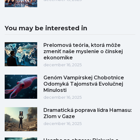
You may be interested in
Prelomová teória, ktorá môže
zmeniť naše myslenie o čínskej
ekonomike
december 16, 2025
Genóm Vampírskej Chobotnice
Odomyká Tajomstvá Evolučnej
Minulosti
december 16, 2025
Dramatická poprava lídra Hamasu:
Zlom v Gaze
december 16, 2025