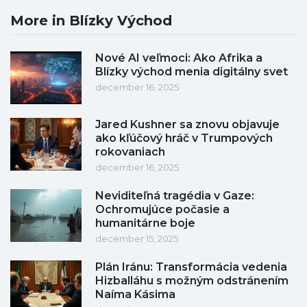
More in Blízky Východ
Nové AI veľmoci: Ako Afrika a
Blízky východ menia digitálny svet
december 16, 2025
Jared Kushner sa znovu objavuje
ako kľúčový hráč v Trumpových
rokovaniach
december 16, 2025
Neviditeľná tragédia v Gaze:
Ochromujúce počasie a
humanitárne boje
december 15, 2025
Plán Iránu: Transformácia vedenia
Hizballáhu s možným odstránením
Naíma Kásima